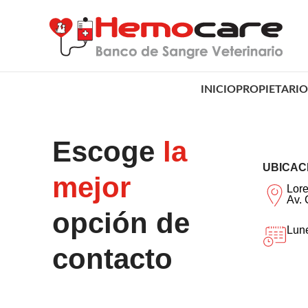
INICIO
PROPIETARIO
Escoge
la
UBICAC
mejor
Lor
Av.
opción de
Lune
contacto